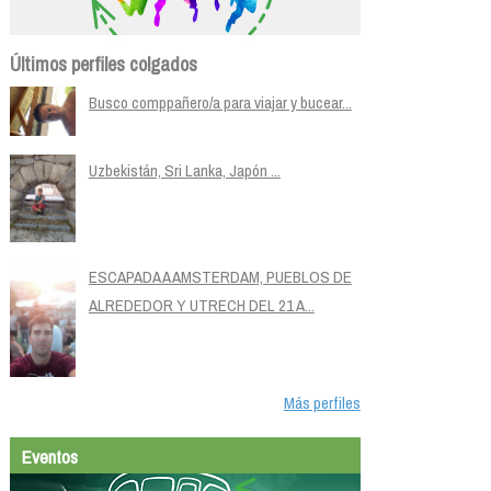
Últimos perfiles colgados
Busco comppañero/a para viajar y bucear...
Uzbekistán, Sri Lanka, Japón ...
ESCAPADA A AMSTERDAM, PUEBLOS DE
ALREDEDOR Y UTRECH DEL 21 A...
Más perfiles
Eventos