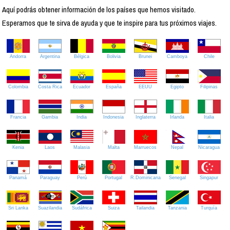
Aquí podrás obtener información de los países que hemos visitado.
Esperamos que te sirva de ayuda y que te inspire para tus próximos viajes.
Andorra
Argentina
Bélgica
Bolivia
Brunei
Camboya
Chile
Colombia
Costa Rica
Ecuador
España
EEUU
Egipto
Filipinas
Francia
Gambia
India
Indonesia
Inglaterra
Irlanda
Italia
Kenia
Laos
Malasia
Malta
Marruecos
Nepal
Nicaragua
Panamá
Paraguay
Perú
Portugal
R.Dominicana
Senegal
Singapur
Sri Lanka
Suazilandia
Sudáfrica
Suiza
Tailandia
Tanzania
Turquía