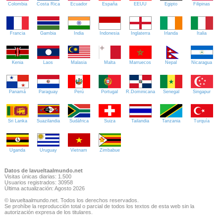
Colombia
Costa Rica
Ecuador
España
EEUU
Egipto
Filipinas
Francia
Gambia
India
Indonesia
Inglaterra
Irlanda
Italia
Kenia
Laos
Malasia
Malta
Marruecos
Nepal
Nicaragua
Panamá
Paraguay
Perú
Portugal
R.Dominicana
Senegal
Singapur
Sri Lanka
Suazilandia
Sudáfrica
Suiza
Tailandia
Tanzania
Turquía
Uganda
Uruguay
Vietnam
Zimbabue
Datos de lavueltaalmundo.net
Visitas únicas diarias: 1.500
Usuarios registrados: 30958
Última actualización: Agosto 2026
© lavueltaalmundo.net. Todos los derechos reservados.
Se prohíbe la reproducción total o parcial de todos los textos de esta web sin la
autorización expresa de los titulares.