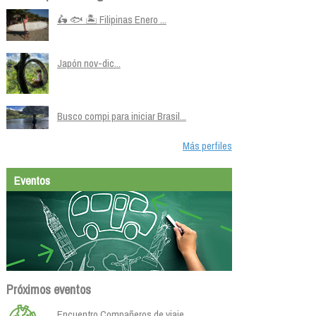
🛵 🐟 🏝️ Filipinas Enero ...
Japón nov-dic...
Busco compi para iniciar Brasil...
Más perfiles
Eventos
Próximos eventos
Encuentro Compañeros de viaje.