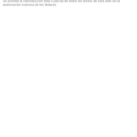
Se prohíbe la reproducción total o parcial de todos los textos de esta web sin la
autorización expresa de los titulares.