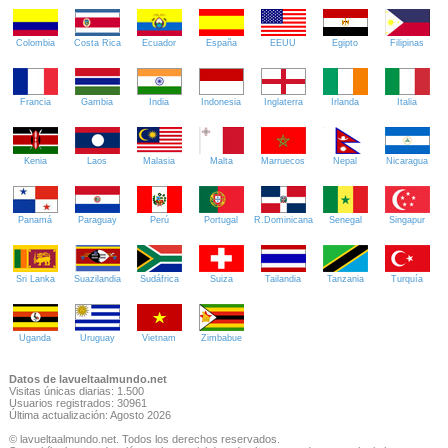
Colombia
Costa Rica
Ecuador
España
EEUU
Egipto
Filipinas
Francia
Gambia
India
Indonesia
Inglaterra
Irlanda
Italia
Kenia
Laos
Malasia
Malta
Marruecos
Nepal
Nicaragua
Panamá
Paraguay
Perú
Portugal
R.Dominicana
Senegal
Singapur
Sri Lanka
Suazilandia
Sudáfrica
Suiza
Tailandia
Tanzania
Turquía
Uganda
Uruguay
Vietnam
Zimbabue
Datos de lavueltaalmundo.net
Visitas únicas diarias: 1.500
Usuarios registrados: 30961
Última actualización: Agosto 2026
© lavueltaalmundo.net. Todos los derechos reservados.