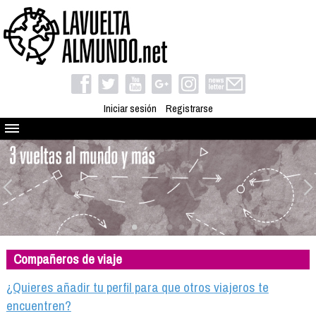
Iniciar sesión
Registrarse
Quienes somos
El proyecto
Blog
Viaja con nosotros
Camino solidario
Compañeros de viaje
Libros
Club de viajes
¿Quieres añadir tu perfil para que otros viajeros te
Compañeros de viaje
encuentren?