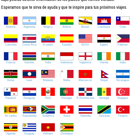
Esperamos que te sirva de ayuda y que te inspire para tus próximos viajes.
Andorra
Argentina
Bélgica
Bolivia
Brunei
Camboya
Chile
Colombia
Costa Rica
Ecuador
España
EEUU
Egipto
Filipinas
Francia
Gambia
India
Indonesia
Inglaterra
Irlanda
Italia
Kenia
Laos
Malasia
Malta
Marruecos
Nepal
Nicaragua
Panamá
Paraguay
Perú
Portugal
R.Dominicana
Senegal
Singapur
Sri Lanka
Suazilandia
Sudáfrica
Suiza
Tailandia
Tanzania
Turquía
Uganda
Uruguay
Vietnam
Zimbabue