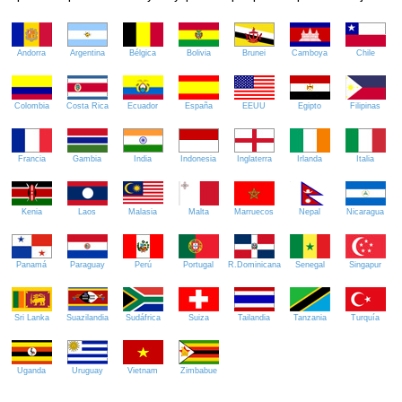
Andorra
Argentina
Bélgica
Bolivia
Brunei
Camboya
Chile
Colombia
Costa Rica
Ecuador
España
EEUU
Egipto
Filipinas
Francia
Gambia
India
Indonesia
Inglaterra
Irlanda
Italia
Kenia
Laos
Malasia
Malta
Marruecos
Nepal
Nicaragua
Panamá
Paraguay
Perú
Portugal
R.Dominicana
Senegal
Singapur
Sri Lanka
Suazilandia
Sudáfrica
Suiza
Tailandia
Tanzania
Turquía
Uganda
Uruguay
Vietnam
Zimbabue