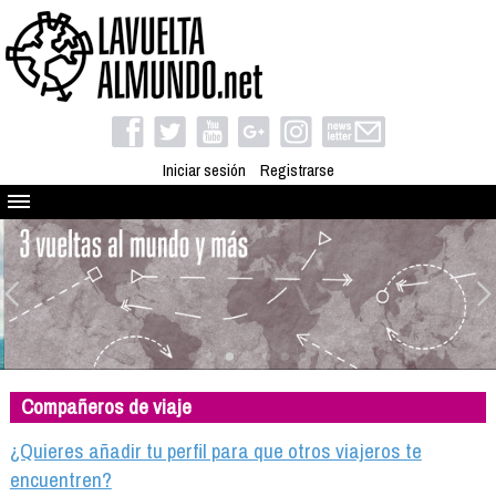
Iniciar sesión
Registrarse
Quienes somos
El proyecto
Blog
Viaja con nosotros
Camino solidario
Compañeros de viaje
Libros
Club de viajes
¿Quieres añadir tu perfil para que otros viajeros te
Compañeros de viaje
encuentren?