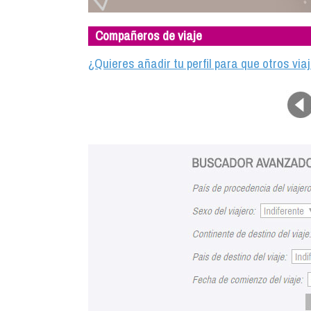
Compañeros de viaje
¿Quieres añadir tu perfil para que otros vi