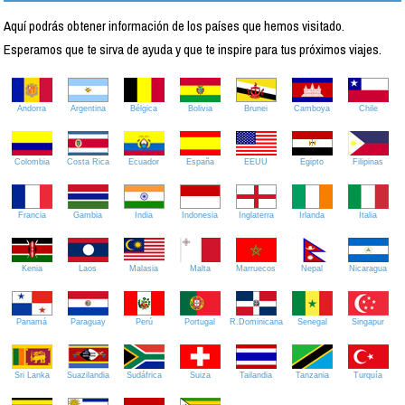
Aquí podrás obtener información de los países que hemos visitado.
Esperamos que te sirva de ayuda y que te inspire para tus próximos viajes.
Andorra
Argentina
Bélgica
Bolivia
Brunei
Camboya
Chile
Colombia
Costa Rica
Ecuador
España
EEUU
Egipto
Filipinas
Francia
Gambia
India
Indonesia
Inglaterra
Irlanda
Italia
Kenia
Laos
Malasia
Malta
Marruecos
Nepal
Nicaragua
Panamá
Paraguay
Perú
Portugal
R.Dominicana
Senegal
Singapur
Sri Lanka
Suazilandia
Sudáfrica
Suiza
Tailandia
Tanzania
Turquía