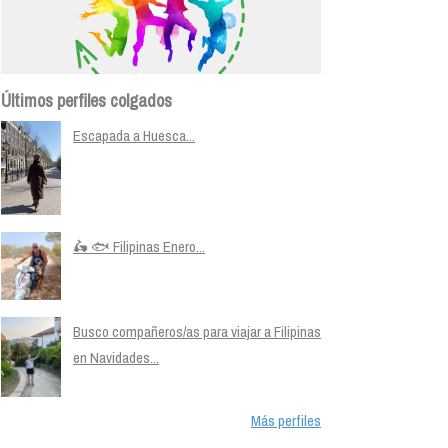
Últimos perfiles colgados
Escapada a Huesca...
🛵 🐟 Filipinas Enero...
Busco compañeros/as para viajar a Filipinas
en Navidades...
Más perfiles