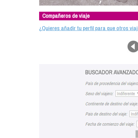
Compañeros de viaje
¿Quieres añadir tu perfil para que otros vi