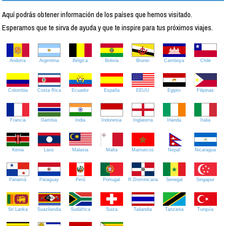
Aquí podrás obtener información de los países que hemos visitado.
Esperamos que te sirva de ayuda y que te inspire para tus próximos viajes.
Andorra
Argentina
Bélgica
Bolivia
Brunei
Camboya
Chile
Colombia
Costa Rica
Ecuador
España
EEUU
Egipto
Filipinas
Francia
Gambia
India
Indonesia
Inglaterra
Irlanda
Italia
Kenia
Laos
Malasia
Malta
Marruecos
Nepal
Nicaragua
Panamá
Paraguay
Perú
Portugal
R.Dominicana
Senegal
Singapur
Sri Lanka
Suazilandia
Sudáfrica
Suiza
Tailandia
Tanzania
Turquía