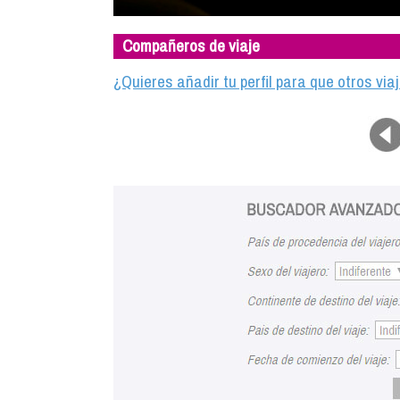
Compañeros de viaje
¿Quieres añadir tu perfil para que otros vi