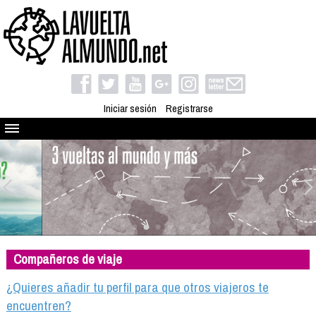
Iniciar sesión
Registrarse
Quienes somos
El proyecto
Blog
Viaja con nosotros
Camino solidario
Compañeros de viaje
Libros
Club de viajes
¿Quieres añadir tu perfil para que otros viajeros te
Compañeros de viaje
encuentren?