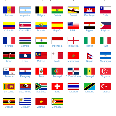
Andorra
Argentina
Bélgica
Bolivia
Brunei
Camboya
Chile
Colombia
Costa Rica
Ecuador
España
EEUU
Egipto
Filipinas
Francia
Gambia
India
Indonesia
Inglaterra
Irlanda
Italia
Kenia
Laos
Malasia
Malta
Marruecos
Nepal
Nicaragua
Panamá
Paraguay
Perú
Portugal
R.Dominicana
Senegal
Singapur
Sri Lanka
Suazilandia
Sudáfrica
Suiza
Tailandia
Tanzania
Turquía
Uganda
Uruguay
Vietnam
Zimbabue