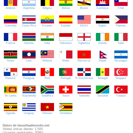
Andorra
Argentina
Bélgica
Bolivia
Brunei
Camboya
Chile
Colombia
Costa Rica
Ecuador
España
EEUU
Egipto
Filipinas
Francia
Gambia
India
Indonesia
Inglaterra
Irlanda
Italia
Kenia
Laos
Malasia
Malta
Marruecos
Nepal
Nicaragua
Panamá
Paraguay
Perú
Portugal
R.Dominicana
Senegal
Singapur
Sri Lanka
Suazilandia
Sudáfrica
Suiza
Tailandia
Tanzania
Turquía
Uganda
Uruguay
Vietnam
Zimbabue
Datos de lavueltaalmundo.net
Visitas únicas diarias: 1.500
Usuarios registrados: 30961