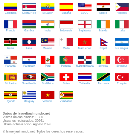
Colombia
Costa Rica
Ecuador
España
EEUU
Egipto
Filipinas
Francia
Gambia
India
Indonesia
Inglaterra
Irlanda
Italia
Kenia
Laos
Malasia
Malta
Marruecos
Nepal
Nicaragua
Panamá
Paraguay
Perú
Portugal
R.Dominicana
Senegal
Singapur
Sri Lanka
Suazilandia
Sudáfrica
Suiza
Tailandia
Tanzania
Turquía
Uganda
Uruguay
Vietnam
Zimbabue
Datos de lavueltaalmundo.net
Visitas únicas diarias: 1.500
Usuarios registrados: 30961
Última actualización: Agosto 2026
© lavueltaalmundo.net. Todos los derechos reservados.