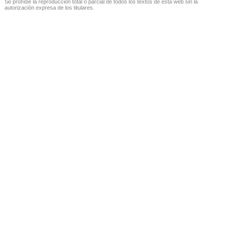
Se prohíbe la reproducción total o parcial de todos los textos de esta web sin la
autorización expresa de los titulares.