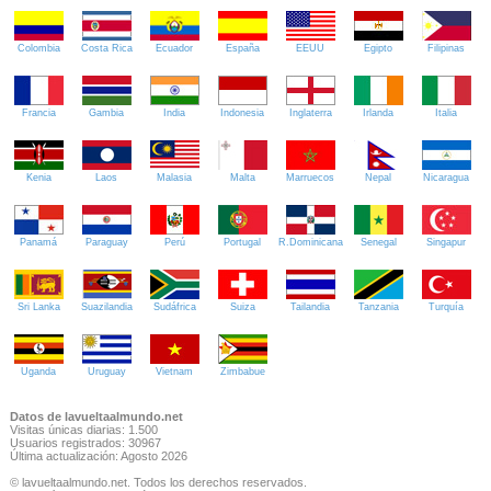
Colombia
Costa Rica
Ecuador
España
EEUU
Egipto
Filipinas
Francia
Gambia
India
Indonesia
Inglaterra
Irlanda
Italia
Kenia
Laos
Malasia
Malta
Marruecos
Nepal
Nicaragua
Panamá
Paraguay
Perú
Portugal
R.Dominicana
Senegal
Singapur
Sri Lanka
Suazilandia
Sudáfrica
Suiza
Tailandia
Tanzania
Turquía
Uganda
Uruguay
Vietnam
Zimbabue
Datos de lavueltaalmundo.net
Visitas únicas diarias: 1.500
Usuarios registrados: 30967
Última actualización: Agosto 2026
© lavueltaalmundo.net. Todos los derechos reservados.