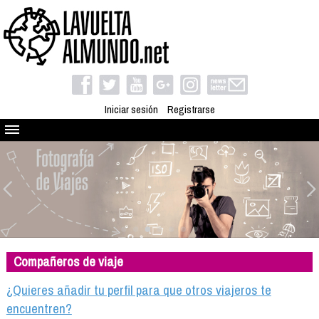
Iniciar sesión
Registrarse
Quienes somos
El proyecto
Blog
Viaja con nosotros
Camino solidario
Compañeros de viaje
Libros
Club de viajes
¿Quieres añadir tu perfil para que otros viajeros te
Compañeros de viaje
encuentren?