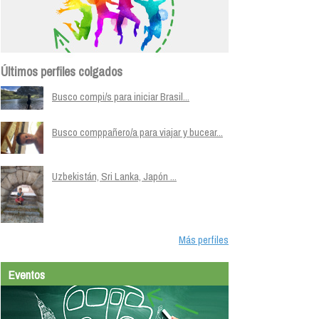
Últimos perfiles colgados
Busco compi/s para iniciar Brasil...
Busco comppañero/a para viajar y bucear...
Uzbekistán, Sri Lanka, Japón ...
Más perfiles
Eventos