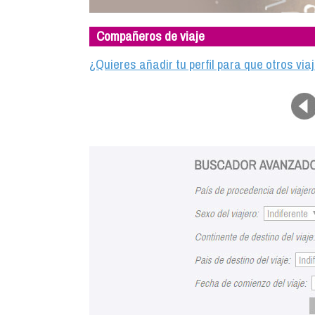
Compañeros de viaje
¿Quieres añadir tu perfil para que otros vi