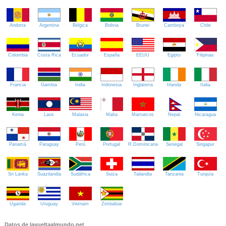
Andorra
Argentina
Bélgica
Bolivia
Brunei
Camboya
Chile
Colombia
Costa Rica
Ecuador
España
EEUU
Egipto
Filipinas
Francia
Gambia
India
Indonesia
Inglaterra
Irlanda
Italia
Kenia
Laos
Malasia
Malta
Marruecos
Nepal
Nicaragua
Panamá
Paraguay
Perú
Portugal
R.Dominicana
Senegal
Singapur
Sri Lanka
Suazilandia
Sudáfrica
Suiza
Tailandia
Tanzania
Turquía
Uganda
Uruguay
Vietnam
Zimbabue
Datos de lavueltaalmundo.net