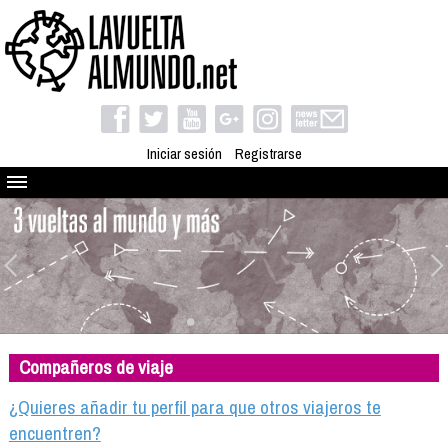
Iniciar sesión
Registrarse
Quienes somos
El proyecto
Blog
Viaja con nosotros
Camino solidario
Compañeros de viaje
Libros
Club de viajes
¿Quieres añadir tu perfil para que otros viajeros te
Compañeros de viaje
encuentren?