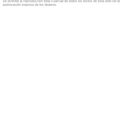
Se prohíbe la reproducción total o parcial de todos los textos de esta web sin la
autorización expresa de los titulares.