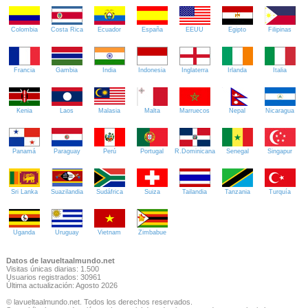
Colombia
Costa Rica
Ecuador
España
EEUU
Egipto
Filipinas
Francia
Gambia
India
Indonesia
Inglaterra
Irlanda
Italia
Kenia
Laos
Malasia
Malta
Marruecos
Nepal
Nicaragua
Panamá
Paraguay
Perú
Portugal
R.Dominicana
Senegal
Singapur
Sri Lanka
Suazilandia
Sudáfrica
Suiza
Tailandia
Tanzania
Turquía
Uganda
Uruguay
Vietnam
Zimbabue
Datos de lavueltaalmundo.net
Visitas únicas diarias: 1.500
Usuarios registrados: 30961
Última actualización: Agosto 2026
© lavueltaalmundo.net. Todos los derechos reservados.