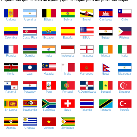
Andorra
Argentina
Bélgica
Bolivia
Brunei
Camboya
Chile
Colombia
Costa Rica
Ecuador
España
EEUU
Egipto
Filipinas
Francia
Gambia
India
Indonesia
Inglaterra
Irlanda
Italia
Kenia
Laos
Malasia
Malta
Marruecos
Nepal
Nicaragua
Panamá
Paraguay
Perú
Portugal
R.Dominicana
Senegal
Singapur
Sri Lanka
Suazilandia
Sudáfrica
Suiza
Tailandia
Tanzania
Turquía
Uganda
Uruguay
Vietnam
Zimbabue