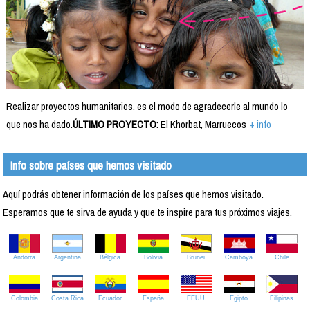
Realizar proyectos humanitarios, es el modo de agradecerle al mundo lo
que nos ha dado.
ÚLTIMO PROYECTO:
El Khorbat, Marruecos
+ info
Info sobre países que hemos visitado
Aquí podrás obtener información de los países que hemos visitado.
Esperamos que te sirva de ayuda y que te inspire para tus próximos viajes.
Andorra
Argentina
Bélgica
Bolivia
Brunei
Camboya
Chile
Colombia
Costa Rica
Ecuador
España
EEUU
Egipto
Filipinas