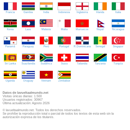
Francia
Gambia
India
Indonesia
Inglaterra
Irlanda
Italia
Kenia
Laos
Malasia
Malta
Marruecos
Nepal
Nicaragua
Panamá
Paraguay
Perú
Portugal
R.Dominicana
Senegal
Singapur
Sri Lanka
Suazilandia
Sudáfrica
Suiza
Tailandia
Tanzania
Turquía
Uganda
Uruguay
Vietnam
Zimbabue
Datos de lavueltaalmundo.net
Visitas únicas diarias: 1.500
Usuarios registrados: 30967
Última actualización: Agosto 2026
© lavueltaalmundo.net. Todos los derechos reservados.
Se prohíbe la reproducción total o parcial de todos los textos de esta web sin la
autorización expresa de los titulares.