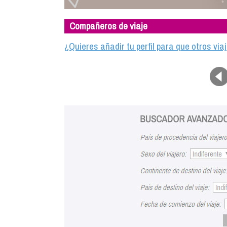
Compañeros de viaje
¿Quieres añadir tu perfil para que otros vi