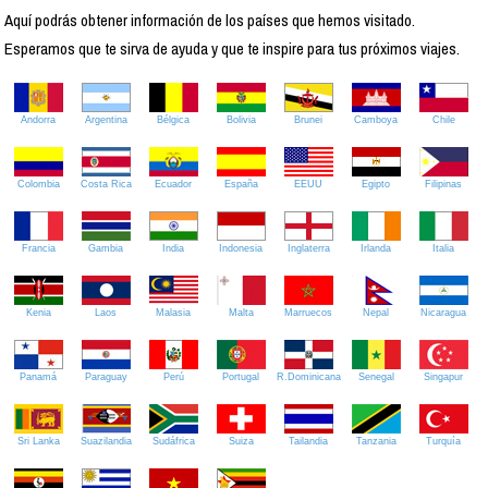
Aquí podrás obtener información de los países que hemos visitado.
Esperamos que te sirva de ayuda y que te inspire para tus próximos viajes.
Andorra
Argentina
Bélgica
Bolivia
Brunei
Camboya
Chile
Colombia
Costa Rica
Ecuador
España
EEUU
Egipto
Filipinas
Francia
Gambia
India
Indonesia
Inglaterra
Irlanda
Italia
Kenia
Laos
Malasia
Malta
Marruecos
Nepal
Nicaragua
Panamá
Paraguay
Perú
Portugal
R.Dominicana
Senegal
Singapur
Sri Lanka
Suazilandia
Sudáfrica
Suiza
Tailandia
Tanzania
Turquía