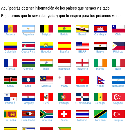
Aquí podrás obtener información de los países que hemos visitado.
Esperamos que te sirva de ayuda y que te inspire para tus próximos viajes.
Andorra
Argentina
Bélgica
Bolivia
Brunei
Camboya
Chile
Colombia
Costa Rica
Ecuador
España
EEUU
Egipto
Filipinas
Francia
Gambia
India
Indonesia
Inglaterra
Irlanda
Italia
Kenia
Laos
Malasia
Malta
Marruecos
Nepal
Nicaragua
Panamá
Paraguay
Perú
Portugal
R.Dominicana
Senegal
Singapur
Sri Lanka
Suazilandia
Sudáfrica
Suiza
Tailandia
Tanzania
Turquía