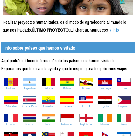
Realizar proyectos humanitarios, es el modo de agradecerle al mundo lo
que nos ha dado.
ÚLTIMO PROYECTO:
El Khorbat, Marruecos
+ info
Info sobre países que hemos visitado
Aquí podrás obtener información de los países que hemos visitado.
Esperamos que te sirva de ayuda y que te inspire para tus próximos viajes.
Andorra
Argentina
Bélgica
Bolivia
Brunei
Camboya
Chile
Colombia
Costa Rica
Ecuador
España
EEUU
Egipto
Filipinas
Francia
Gambia
India
Indonesia
Inglaterra
Irlanda
Italia