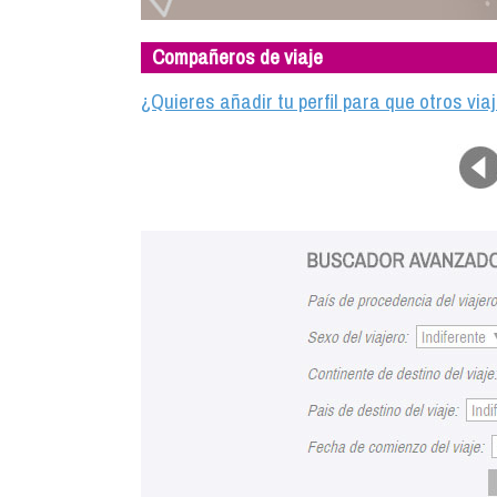
Compañeros de viaje
¿Quieres añadir tu perfil para que otros vi