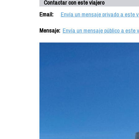
Contactar con este viajero
Email:
Envía un mensaje privado a este v
Mensaje:
Envía un mensaje público a este v