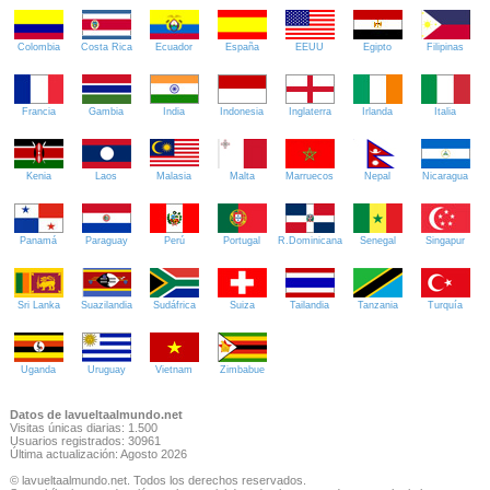
Colombia
Costa Rica
Ecuador
España
EEUU
Egipto
Filipinas
Francia
Gambia
India
Indonesia
Inglaterra
Irlanda
Italia
Kenia
Laos
Malasia
Malta
Marruecos
Nepal
Nicaragua
Panamá
Paraguay
Perú
Portugal
R.Dominicana
Senegal
Singapur
Sri Lanka
Suazilandia
Sudáfrica
Suiza
Tailandia
Tanzania
Turquía
Uganda
Uruguay
Vietnam
Zimbabue
Datos de lavueltaalmundo.net
Visitas únicas diarias: 1.500
Usuarios registrados: 30961
Última actualización: Agosto 2026
© lavueltaalmundo.net. Todos los derechos reservados.