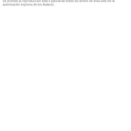
Se prohíbe la reproducción total o parcial de todos los textos de esta web sin la
autorización expresa de los titulares.