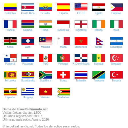
Colombia
Costa Rica
Ecuador
España
EEUU
Egipto
Filipinas
Francia
Gambia
India
Indonesia
Inglaterra
Irlanda
Italia
Kenia
Laos
Malasia
Malta
Marruecos
Nepal
Nicaragua
Panamá
Paraguay
Perú
Portugal
R.Dominicana
Senegal
Singapur
Sri Lanka
Suazilandia
Sudáfrica
Suiza
Tailandia
Tanzania
Turquía
Uganda
Uruguay
Vietnam
Zimbabue
Datos de lavueltaalmundo.net
Visitas únicas diarias: 1.500
Usuarios registrados: 30967
Última actualización: Agosto 2026
© lavueltaalmundo.net. Todos los derechos reservados.