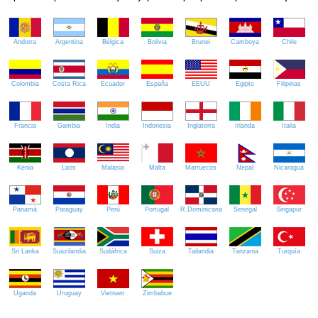
Andorra
Argentina
Bélgica
Bolivia
Brunei
Camboya
Chile
Colombia
Costa Rica
Ecuador
España
EEUU
Egipto
Filipinas
Francia
Gambia
India
Indonesia
Inglaterra
Irlanda
Italia
Kenia
Laos
Malasia
Malta
Marruecos
Nepal
Nicaragua
Panamá
Paraguay
Perú
Portugal
R.Dominicana
Senegal
Singapur
Sri Lanka
Suazilandia
Sudáfrica
Suiza
Tailandia
Tanzania
Turquía
Uganda
Uruguay
Vietnam
Zimbabue