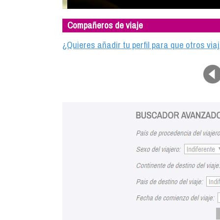
Compañeros de viaje
¿Quieres añadir tu perfil para que otros vi