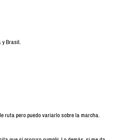
 y Brasil.
de ruta pero puedo variarlo sobre la marcha.
ita que sí procuro cumplir. Lo demás, si me da