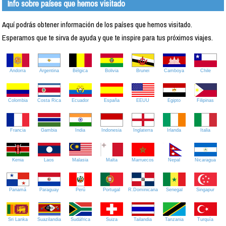
Info sobre países que hemos visitado
Aquí podrás obtener información de los países que hemos visitado.
Esperamos que te sirva de ayuda y que te inspire para tus próximos viajes.
Andorra
Argentina
Bélgica
Bolivia
Brunei
Camboya
Chile
Colombia
Costa Rica
Ecuador
España
EEUU
Egipto
Filipinas
Francia
Gambia
India
Indonesia
Inglaterra
Irlanda
Italia
Kenia
Laos
Malasia
Malta
Marruecos
Nepal
Nicaragua
Panamá
Paraguay
Perú
Portugal
R.Dominicana
Senegal
Singapur
Sri Lanka
Suazilandia
Sudáfrica
Suiza
Tailandia
Tanzania
Turquía