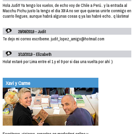
Hola Judit! Ya tengo los vuelos, de echo voy de Chile a Perú.. y la entrada al
Macchu Pichu justo la tengo el dia 30! A no ser que quieras unirte conmiigo en
cuanto llegues, aunque habrá algunas cosas q ya las habré echo.. q lástima!
29/09/2019 - Judit
Te dejo mi correo escríbeme. judit_lopez_amigo@hotmail.com
3/10/2019 - Elizabeth
Hola! estaré por Lima entre el 1 y el 9 por si das una vuelta por ahí :)
Xavi y Carme
Escritores, viajeros, expertos en marketing online y