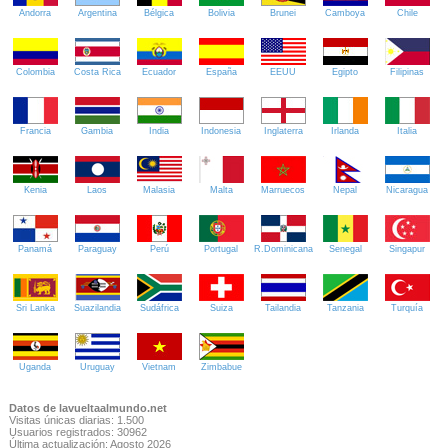
Andorra
Argentina
Bélgica
Bolivia
Brunei
Camboya
Chile
Colombia
Costa Rica
Ecuador
España
EEUU
Egipto
Filipinas
Francia
Gambia
India
Indonesia
Inglaterra
Irlanda
Italia
Kenia
Laos
Malasia
Malta
Marruecos
Nepal
Nicaragua
Panamá
Paraguay
Perú
Portugal
R.Dominicana
Senegal
Singapur
Sri Lanka
Suazilandia
Sudáfrica
Suiza
Tailandia
Tanzania
Turquía
Uganda
Uruguay
Vietnam
Zimbabue
Datos de lavueltaalmundo.net
Visitas únicas diarias: 1.500
Usuarios registrados: 30962
Última actualización: Agosto 2026