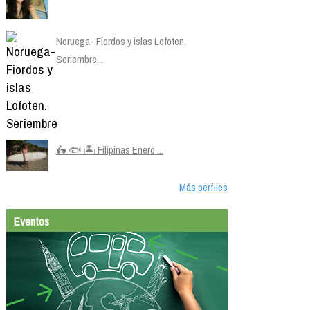
Noruega- Fiordos y islas Lofoten.
Seriembre...
🛵 🐟 🏝️ Filipinas Enero ...
Más perfiles
Eventos