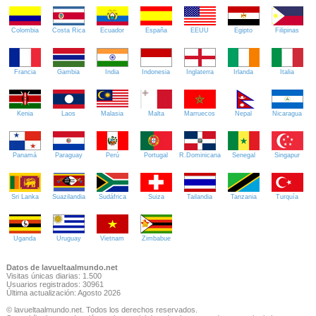
Colombia
Costa Rica
Ecuador
España
EEUU
Egipto
Filipinas
Francia
Gambia
India
Indonesia
Inglaterra
Irlanda
Italia
Kenia
Laos
Malasia
Malta
Marruecos
Nepal
Nicaragua
Panamá
Paraguay
Perú
Portugal
R.Dominicana
Senegal
Singapur
Sri Lanka
Suazilandia
Sudáfrica
Suiza
Tailandia
Tanzania
Turquía
Uganda
Uruguay
Vietnam
Zimbabue
Datos de lavueltaalmundo.net
Visitas únicas diarias: 1.500
Usuarios registrados: 30961
Última actualización: Agosto 2026
© lavueltaalmundo.net. Todos los derechos reservados.