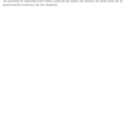
Se prohíbe la reproducción total o parcial de todos los textos de esta web sin la
autorización expresa de los titulares.