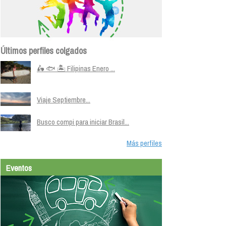
Últimos perfiles colgados
🛵 🐟 🏝️ Filipinas Enero ...
Viaje Septiembre...
Busco compi para iniciar Brasil...
Más perfiles
Eventos