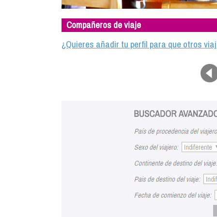
Compañeros de viaje
¿Quieres añadir tu perfil para que otros vi