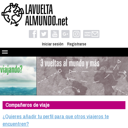
Iniciar sesión
Registrarse
Quienes somos
El proyecto
Blog
Viaja con nosotros
Camino solidario
Compañeros de viaje
Libros
Club de viajes
¿Quieres añadir tu perfil para que otros viajeros te
Compañeros de viaje
encuentren?