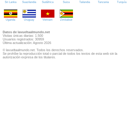
Sri Lanka
Suazilandia
Sudáfrica
Suiza
Tailandia
Tanzania
Turquía
Uganda
Uruguay
Vietnam
Zimbabue
Datos de lavueltaalmundo.net
Visitas únicas diarias: 1.500
Usuarios registrados: 30959
Última actualización: Agosto 2026
© lavueltaalmundo.net. Todos los derechos reservados.
Se prohíbe la reproducción total o parcial de todos los textos de esta web sin la
autorización expresa de los titulares.