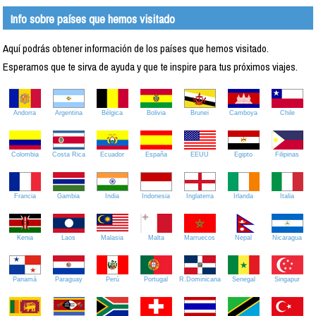
Info sobre países que hemos visitado
Aquí podrás obtener información de los países que hemos visitado.
Esperamos que te sirva de ayuda y que te inspire para tus próximos viajes.
Andorra
Argentina
Bélgica
Bolivia
Brunei
Camboya
Chile
Colombia
Costa Rica
Ecuador
España
EEUU
Egipto
Filipinas
Francia
Gambia
India
Indonesia
Inglaterra
Irlanda
Italia
Kenia
Laos
Malasia
Malta
Marruecos
Nepal
Nicaragua
Panamá
Paraguay
Perú
Portugal
R.Dominicana
Senegal
Singapur