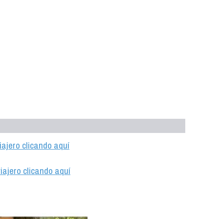
iajero clicando aquí
iajero clicando aquí