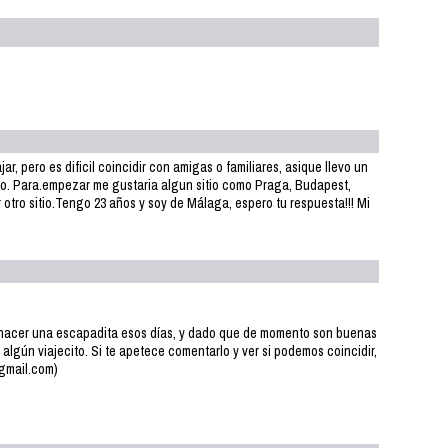
, pero es dificil coincidir con amigas o familiares, asique llevo un
do. Para.empezar me gustaria algun sitio como Praga, Budapest,
otro sitio.Tengo 23 años y soy de Málaga, espero tu respuesta!!! Mi
n hacer una escapadita esos días, y dado que de momento son buenas
algún viajecito. Si te apetece comentarlo y ver si podemos coincidir,
@gmail.com)