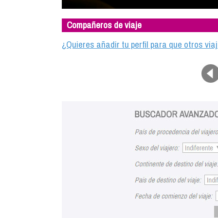
Compañeros de viaje
¿Quieres añadir tu perfil para que otros vi