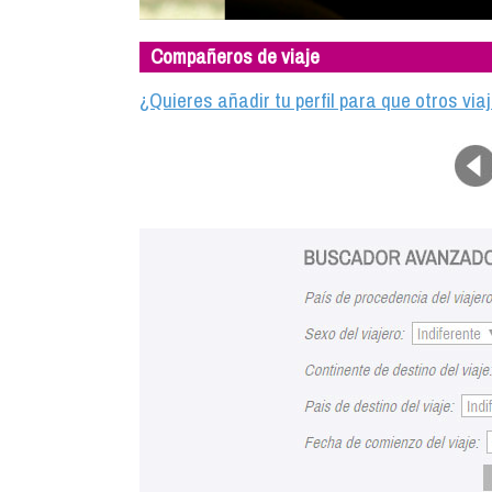
Compañeros de viaje
¿Quieres añadir tu perfil para que otros vi