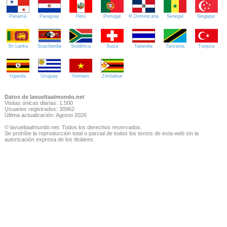
Panamá
Paraguay
Perú
Portugal
R.Dominicana
Senegal
Singapur
Sri Lanka
Suazilandia
Sudáfrica
Suiza
Tailandia
Tanzania
Turquía
Uganda
Uruguay
Vietnam
Zimbabue
Datos de lavueltaalmundo.net
Visitas únicas diarias: 1.500
Usuarios registrados: 30962
Última actualización: Agosto 2026
© lavueltaalmundo.net. Todos los derechos reservados.
Se prohíbe la reproducción total o parcial de todos los textos de esta web sin la
autorización expresa de los titulares.