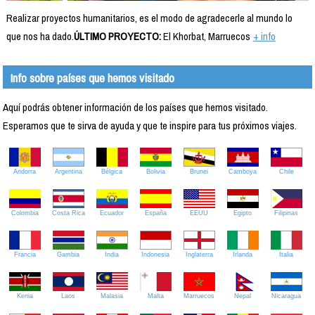
Realizar proyectos humanitarios, es el modo de agradecerle al mundo lo
que nos ha dado.
ÚLTIMO PROYECTO:
El Khorbat, Marruecos
+ info
Info sobre países que hemos visitado
Aquí podrás obtener información de los países que hemos visitado.
Esperamos que te sirva de ayuda y que te inspire para tus próximos viajes.
Andorra
Argentina
Bélgica
Bolivia
Brunei
Camboya
Chile
Colombia
Costa Rica
Ecuador
España
EEUU
Egipto
Filipinas
Francia
Gambia
India
Indonesia
Inglaterra
Irlanda
Italia
Kenia
Laos
Malasia
Malta
Marruecos
Nepal
Nicaragua