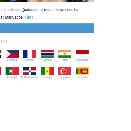
 el modo de agradecerle al mundo lo que nos ha
at, Marruecos
+ info
iajes.
Filipinas
Francia
Gambia
India
Indonesia
Portugal
R.Dominicana
Senegal
Singapur
Sri Lanka