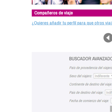
Compañeros de viaje
¿Quieres añadir tu perfil para que otros vi