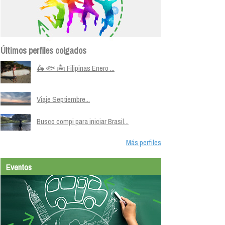
Últimos perfiles colgados
🛵 🐟 🏝️ Filipinas Enero ...
Viaje Septiembre...
Busco compi para iniciar Brasil...
Más perfiles
Eventos