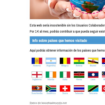
Esta web sería insostenible sin los Usuarios Colaborador
Por 1 € al mes, podrás contribuir a que pueda seguir exist
Info sobre países que hemos visitado
Aquí podrás obtener información de los países que hemos 
Andorra
Argentina
Bélgica
Bolivia
Brunei
C
Inglaterra
Irlanda
Italia
Kenia
Laos
M
Suazilandia
Sudáfrica
Suiza
Tailandia
Tanzania
T
Datos de lavueltaalmundo.net