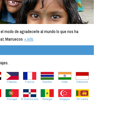
 el modo de agradecerle al mundo lo que nos ha
at, Marruecos
+ info
iajes.
Filipinas
Francia
Gambia
India
Indonesia
Portugal
R.Dominicana
Senegal
Singapur
Sri Lanka