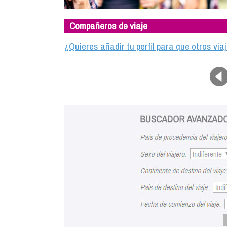
Compañeros de viaje
¿Quieres añadir tu perfil para que otros vi