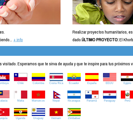
es.
Realizar proyectos humanitarios, es
iendo...
+ info
dado.
ÚLTIMO PROYECTO:
El Khorb
visitado. Esperamos que te sirva de ayuda y que te inspire para tus próximos v
amboya
Chile
Colombia
Costa Rica
Ecuador
España
EEUU
Egipto
alasia
Malta
Marruecos
Nepal
Nicaragua
Panamá
Paraguay
Perú
urquía
Uganda
Uruguay
Vietnam
Zimbabue