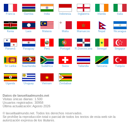
Francia
Gambia
India
Indonesia
Inglaterra
Irlanda
Italia
Kenia
Laos
Malasia
Malta
Marruecos
Nepal
Nicaragua
Panamá
Paraguay
Perú
Portugal
R.Dominicana
Senegal
Singapur
Sri Lanka
Suazilandia
Sudáfrica
Suiza
Tailandia
Tanzania
Turquía
Uganda
Uruguay
Vietnam
Zimbabue
Datos de lavueltaalmundo.net
Visitas únicas diarias: 1.500
Usuarios registrados: 30958
Última actualización: Agosto 2026
© lavueltaalmundo.net. Todos los derechos reservados.
Se prohíbe la reproducción total o parcial de todos los textos de esta web sin la
autorización expresa de los titulares.