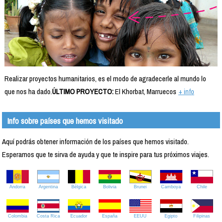
Realizar proyectos humanitarios, es el modo de agradecerle al mundo lo
que nos ha dado.
ÚLTIMO PROYECTO:
El Khorbat, Marruecos
+ info
Info sobre países que hemos visitado
Aquí podrás obtener información de los países que hemos visitado.
Esperamos que te sirva de ayuda y que te inspire para tus próximos viajes.
Andorra
Argentina
Bélgica
Bolivia
Brunei
Camboya
Chile
Colombia
Costa Rica
Ecuador
España
EEUU
Egipto
Filipinas