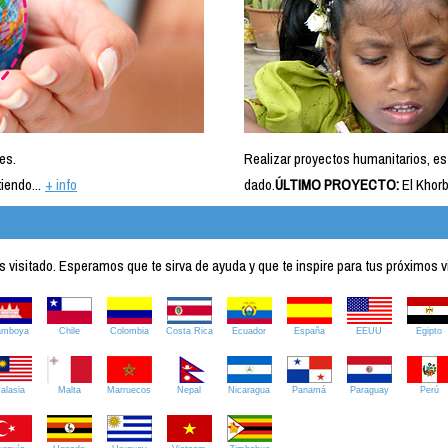
es.
Realizar proyectos humanitarios, es
iendo...
+ info
dado.
ÚLTIMO PROYECTO:
El Khorb
visitado. Esperamos que te sirva de ayuda y que te inspire para tus próximos v
amboya
Chile
Colombia
Costa Rica
Ecuador
España
EEUU
Egipto
alasia
Malta
Marruecos
Nepal
Nicaragua
Panamá
Paraguay
Perú