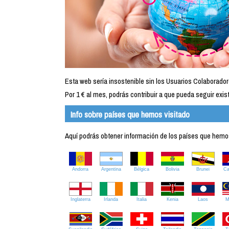
Esta web sería insostenible sin los Usuarios Colaborador
Por 1 € al mes, podrás contribuir a que pueda seguir exist
Info sobre países que hemos visitado
Aquí podrás obtener información de los países que hemos 
Andorra
Argentina
Bélgica
Bolivia
Brunei
C
Inglaterra
Irlanda
Italia
Kenia
Laos
M