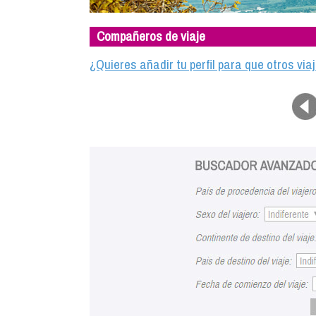
Compañeros de viaje
¿Quieres añadir tu perfil para que otros vi