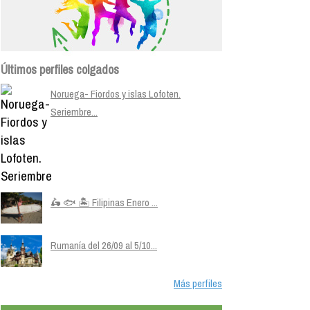
Últimos perfiles colgados
Noruega- Fiordos y islas Lofoten.
Seriembre...
🛵 🐟 🏝️ Filipinas Enero ...
Rumanía del 26/09 al 5/10...
Más perfiles