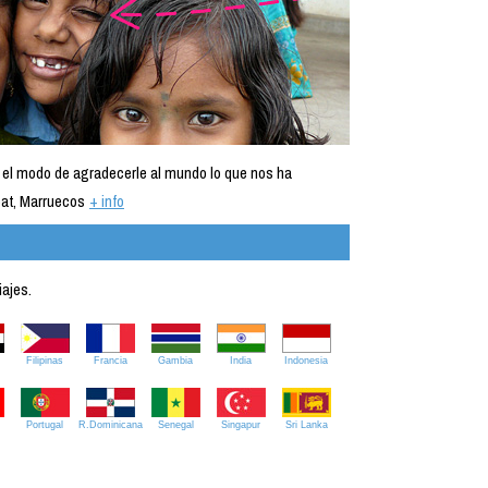
 el modo de agradecerle al mundo lo que nos ha
at, Marruecos
+ info
iajes.
Filipinas
Francia
Gambia
India
Indonesia
Portugal
R.Dominicana
Senegal
Singapur
Sri Lanka