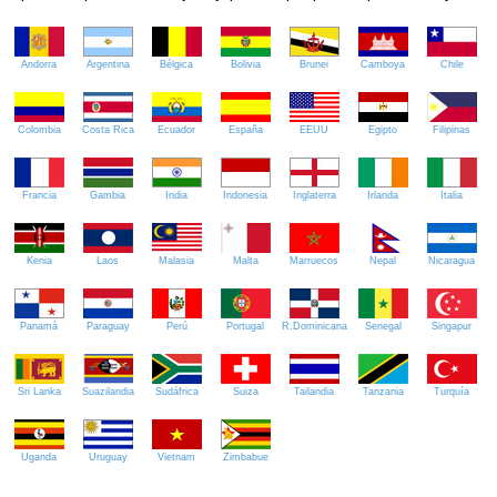
Andorra
Argentina
Bélgica
Bolivia
Brunei
Camboya
Chile
Colombia
Costa Rica
Ecuador
España
EEUU
Egipto
Filipinas
Francia
Gambia
India
Indonesia
Inglaterra
Irlanda
Italia
Kenia
Laos
Malasia
Malta
Marruecos
Nepal
Nicaragua
Panamá
Paraguay
Perú
Portugal
R.Dominicana
Senegal
Singapur
Sri Lanka
Suazilandia
Sudáfrica
Suiza
Tailandia
Tanzania
Turquía
Uganda
Uruguay
Vietnam
Zimbabue