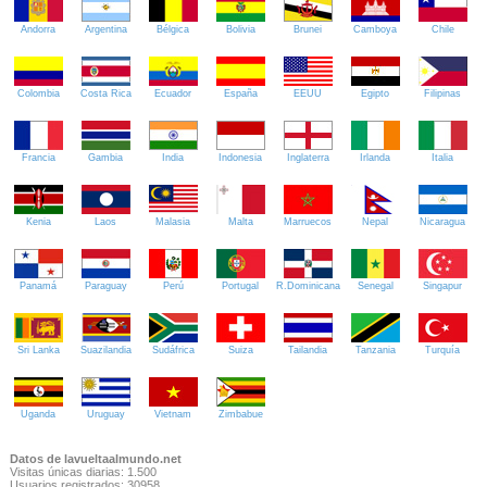
Andorra
Argentina
Bélgica
Bolivia
Brunei
Camboya
Chile
Colombia
Costa Rica
Ecuador
España
EEUU
Egipto
Filipinas
Francia
Gambia
India
Indonesia
Inglaterra
Irlanda
Italia
Kenia
Laos
Malasia
Malta
Marruecos
Nepal
Nicaragua
Panamá
Paraguay
Perú
Portugal
R.Dominicana
Senegal
Singapur
Sri Lanka
Suazilandia
Sudáfrica
Suiza
Tailandia
Tanzania
Turquía
Uganda
Uruguay
Vietnam
Zimbabue
Datos de lavueltaalmundo.net
Visitas únicas diarias: 1.500
Usuarios registrados: 30958