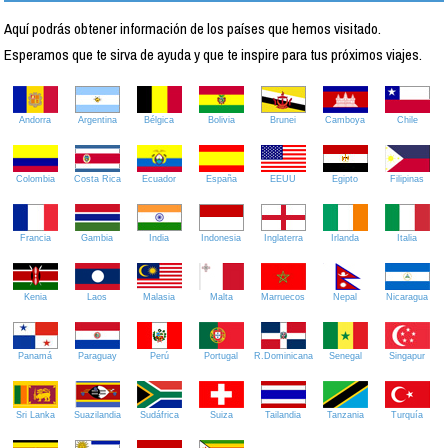
Aquí podrás obtener información de los países que hemos visitado.
Esperamos que te sirva de ayuda y que te inspire para tus próximos viajes.
Andorra
Argentina
Bélgica
Bolivia
Brunei
Camboya
Chile
Colombia
Costa Rica
Ecuador
España
EEUU
Egipto
Filipinas
Francia
Gambia
India
Indonesia
Inglaterra
Irlanda
Italia
Kenia
Laos
Malasia
Malta
Marruecos
Nepal
Nicaragua
Panamá
Paraguay
Perú
Portugal
R.Dominicana
Senegal
Singapur
Sri Lanka
Suazilandia
Sudáfrica
Suiza
Tailandia
Tanzania
Turquía