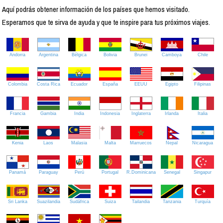
Aquí podrás obtener información de los países que hemos visitado.
Esperamos que te sirva de ayuda y que te inspire para tus próximos viajes.
Andorra
Argentina
Bélgica
Bolivia
Brunei
Camboya
Chile
Colombia
Costa Rica
Ecuador
España
EEUU
Egipto
Filipinas
Francia
Gambia
India
Indonesia
Inglaterra
Irlanda
Italia
Kenia
Laos
Malasia
Malta
Marruecos
Nepal
Nicaragua
Panamá
Paraguay
Perú
Portugal
R.Dominicana
Senegal
Singapur
Sri Lanka
Suazilandia
Sudáfrica
Suiza
Tailandia
Tanzania
Turquía