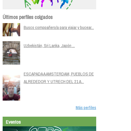
Últimos perfiles colgados
Busco comppañero/a para viajar y bucear...
Uzbekistán, Sri Lanka, Japón ...
ESCAPADA A AMSTERDAM, PUEBLOS DE
ALREDEDOR Y UTRECH DEL 21 A...
Más perfiles
Eventos