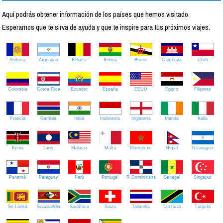
Aquí podrás obtener información de los países que hemos visitado.
Esperamos que te sirva de ayuda y que te inspire para tus próximos viajes.
Andorra
Argentina
Bélgica
Bolivia
Brunei
Camboya
Chile
Colombia
Costa Rica
Ecuador
España
EEUU
Egipto
Filipinas
Francia
Gambia
India
Indonesia
Inglaterra
Irlanda
Italia
Kenia
Laos
Malasia
Malta
Marruecos
Nepal
Nicaragua
Panamá
Paraguay
Perú
Portugal
R.Dominicana
Senegal
Singapur
Sri Lanka
Suazilandia
Sudáfrica
Suiza
Tailandia
Tanzania
Turquía