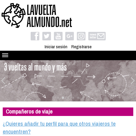
Iniciar sesión
Registrarse
Quienes somos
El proyecto
Blog
Viaja con nosotros
Camino solidario
Compañeros de viaje
Libros
Club de viajes
¿Quieres añadir tu perfil para que otros viajeros te
Compañeros de viaje
encuentren?