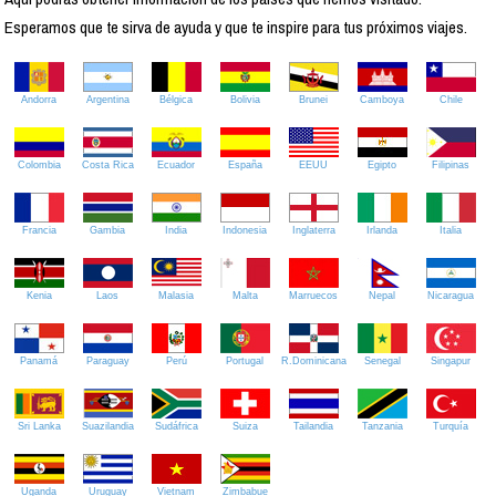
Esperamos que te sirva de ayuda y que te inspire para tus próximos viajes.
Andorra
Argentina
Bélgica
Bolivia
Brunei
Camboya
Chile
Colombia
Costa Rica
Ecuador
España
EEUU
Egipto
Filipinas
Francia
Gambia
India
Indonesia
Inglaterra
Irlanda
Italia
Kenia
Laos
Malasia
Malta
Marruecos
Nepal
Nicaragua
Panamá
Paraguay
Perú
Portugal
R.Dominicana
Senegal
Singapur
Sri Lanka
Suazilandia
Sudáfrica
Suiza
Tailandia
Tanzania
Turquía
Uganda
Uruguay
Vietnam
Zimbabue