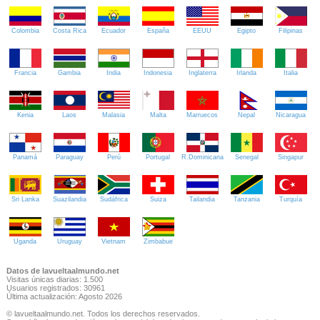
Colombia
Costa Rica
Ecuador
España
EEUU
Egipto
Filipinas
Francia
Gambia
India
Indonesia
Inglaterra
Irlanda
Italia
Kenia
Laos
Malasia
Malta
Marruecos
Nepal
Nicaragua
Panamá
Paraguay
Perú
Portugal
R.Dominicana
Senegal
Singapur
Sri Lanka
Suazilandia
Sudáfrica
Suiza
Tailandia
Tanzania
Turquía
Uganda
Uruguay
Vietnam
Zimbabue
Datos de lavueltaalmundo.net
Visitas únicas diarias: 1.500
Usuarios registrados: 30961
Última actualización: Agosto 2026
© lavueltaalmundo.net. Todos los derechos reservados.