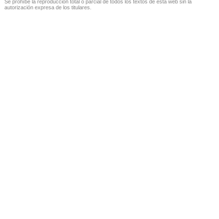
Se prohíbe la reproducción total o parcial de todos los textos de esta web sin la
autorización expresa de los titulares.