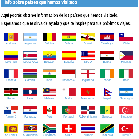
Info sobre países que hemos visitado
Aquí podrás obtener información de los países que hemos visitado.
Esperamos que te sirva de ayuda y que te inspire para tus próximos viajes.
Andorra
Argentina
Bélgica
Bolivia
Brunei
Camboya
Chile
Colombia
Costa Rica
Ecuador
España
EEUU
Egipto
Filipinas
Francia
Gambia
India
Indonesia
Inglaterra
Irlanda
Italia
Kenia
Laos
Malasia
Malta
Marruecos
Nepal
Nicaragua
Panamá
Paraguay
Perú
Portugal
R.Dominicana
Senegal
Singapur
Sri Lanka
Suazilandia
Sudáfrica
Suiza
Tailandia
Tanzania
Turquía