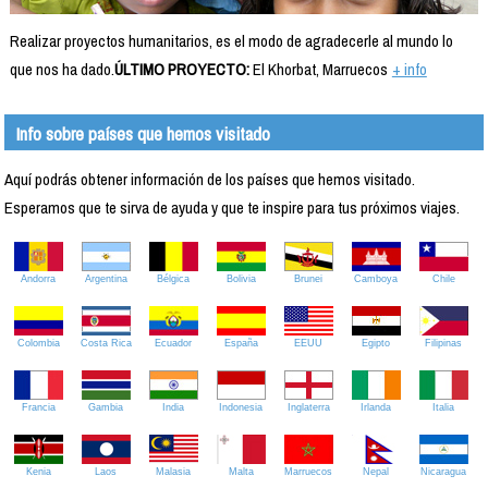
Realizar proyectos humanitarios, es el modo de agradecerle al mundo lo
que nos ha dado.
ÚLTIMO PROYECTO:
El Khorbat, Marruecos
+ info
Info sobre países que hemos visitado
Aquí podrás obtener información de los países que hemos visitado.
Esperamos que te sirva de ayuda y que te inspire para tus próximos viajes.
Andorra
Argentina
Bélgica
Bolivia
Brunei
Camboya
Chile
Colombia
Costa Rica
Ecuador
España
EEUU
Egipto
Filipinas
Francia
Gambia
India
Indonesia
Inglaterra
Irlanda
Italia
Kenia
Laos
Malasia
Malta
Marruecos
Nepal
Nicaragua