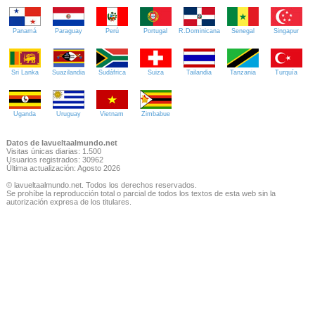
Panamá
Paraguay
Perú
Portugal
R.Dominicana
Senegal
Singapur
Sri Lanka
Suazilandia
Sudáfrica
Suiza
Tailandia
Tanzania
Turquía
Uganda
Uruguay
Vietnam
Zimbabue
Datos de lavueltaalmundo.net
Visitas únicas diarias: 1.500
Usuarios registrados: 30962
Última actualización: Agosto 2026
© lavueltaalmundo.net. Todos los derechos reservados.
Se prohíbe la reproducción total o parcial de todos los textos de esta web sin la
autorización expresa de los titulares.